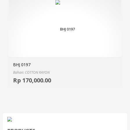
BHJ 0197
Bahan: COTTON RAYON
Selec
Rp
170,000.00
MOR