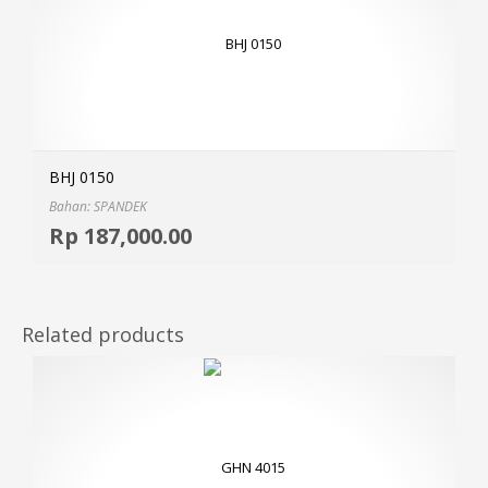
BHJ 0150
Bahan: SPANDEK
Selec
Rp
187,000.00
MOR
Related products