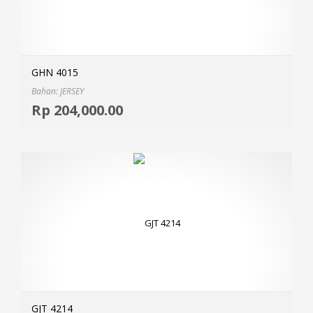
GHN 4015
Bahan: JERSEY
Selec
Rp
204,000.00
MOR
GJT 4214