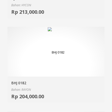
Bahan: HYCON
Selec
Rp
213,000.00
MOR
BHJ 0182
Bahan: RAYON
Selec
Rp
204,000.00
MOR