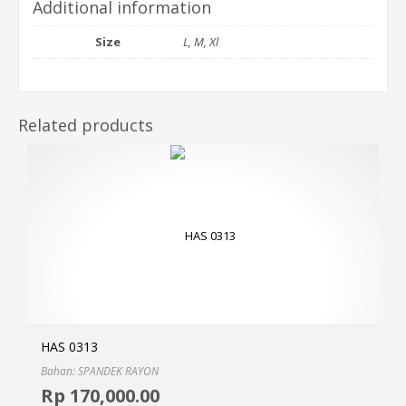
Additional information
Size
L, M, Xl
Related products
HAS 0313
Bahan: SPANDEK RAYON
Selec
Rp
170,000.00
MOR