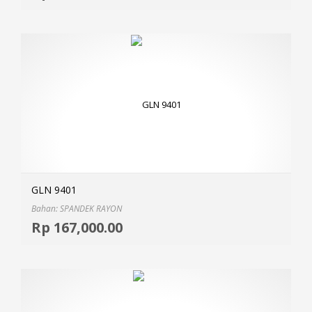
GLN 9401
Bahan: SPANDEK RAYON
Selec
Rp
167,000.00
MOR