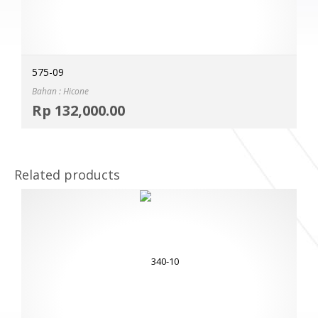
575-09
Bahan : Hicone
Selec
Rp
132,000.00
MOR
Related products