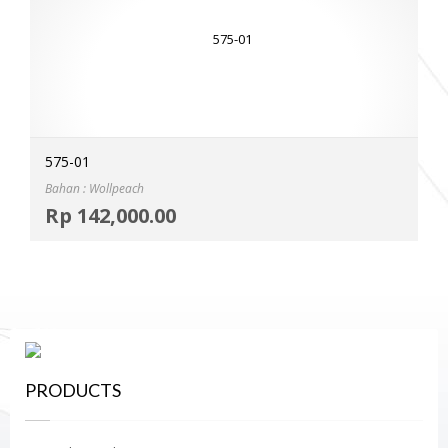
575-01
Bahan : Wollpeach
Selec
Rp
142,000.00
MOR
PRODUCTS