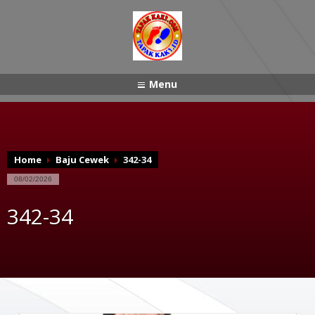
Menu
Home
Baju Cewek
342-34
08/02/2026
342-34