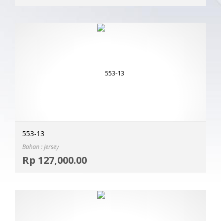
553-13
Bahan : Jersey
Selec
Rp
127,000.00
MOR