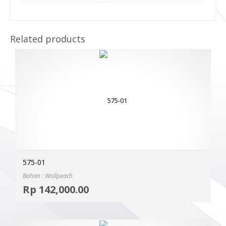
Related products
575-01
Bahan : Wollpeach
Selec
Rp
142,000.00
MOR