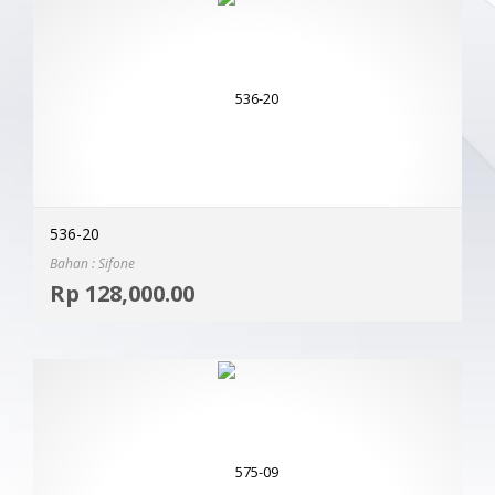
536-20
Bahan : Sifone
Selec
Rp
128,000.00
MOR