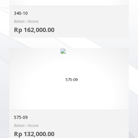
340-10
Bahan : Hicone
Selec
Rp
162,000.00
MOR
575-09
Bahan : Hicone
Selec
Rp
132,000.00
MOR