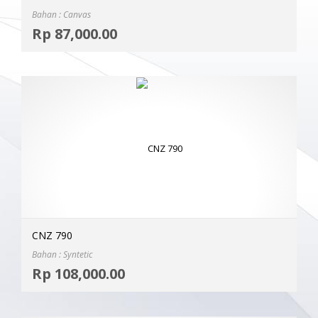
Bahan : Canvas
Selec
Rp
87,000.00
MOR
CNZ 790
Bahan : Syntetic
Selec
Rp
108,000.00
MOR