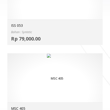
ISS 053
Bahan : Syntetic
Selec
Rp
79,000.00
MOR
MSC 405