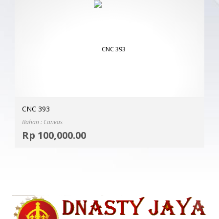
CNC 393
Bahan : Canvas
Selec
Rp
100,000.00
MOR