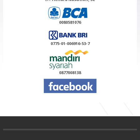
0080581076
0775-01-006916-53-7
0877008138