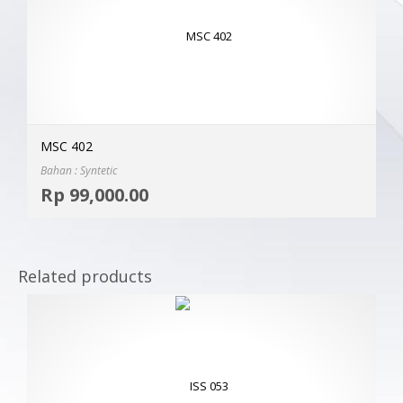
MSC 402
Bahan : Syntetic
Selec
Rp
99,000.00
MOR
Related products