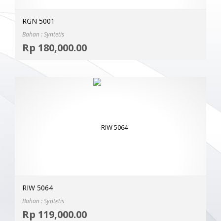
RGN 5001
Bahan : Syntetis
Selec
Rp
180,000.00
MOR
RIW 5064
Bahan : Syntetis
Selec
Rp
119,000.00
MOR