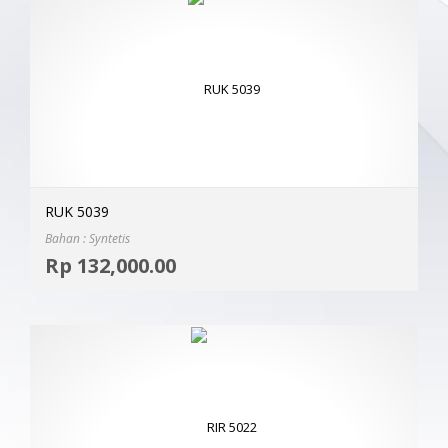
RUK 5039
Bahan : Syntetis
Selec
Rp
132,000.00
MOR