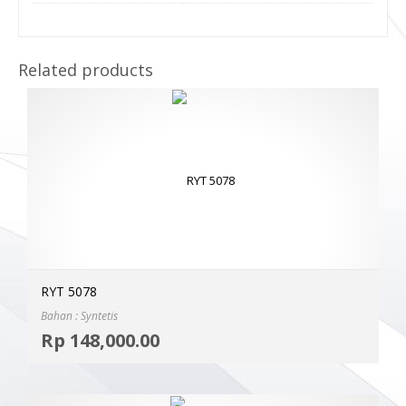
Related products
RYT 5078
Bahan : Syntetis
Selec
Rp
148,000.00
MOR