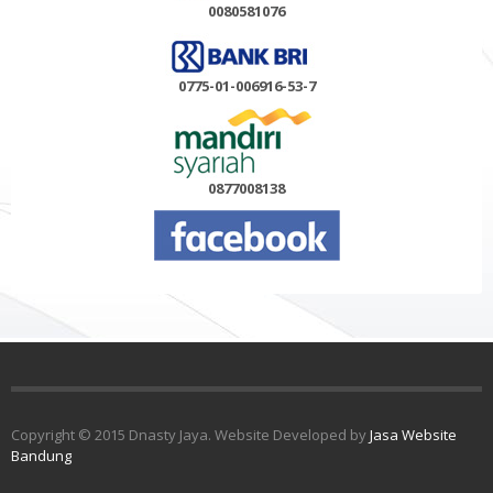
0080581076
0775-01-006916-53-7
0877008138
Copyright © 2015 Dnasty Jaya. Website Developed by
Jasa Website
Bandung