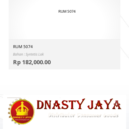
RUM 5074
Bahan : Syntetis Lak
Selec
Rp
182,000.00
MOR