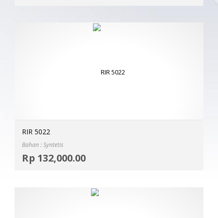
RIR 5022
Bahan : Syntetis
Selec
Rp
132,000.00
MOR