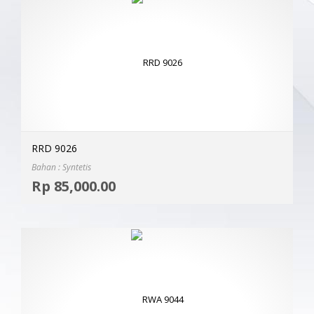
RRD 9026
Bahan : Syntetis
Selec
Rp
85,000.00
MOR