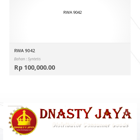
RWA 9042
Bahan : Syntetis
Selec
Rp
100,000.00
MOR