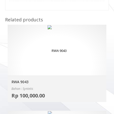
Related products
RWA 9043
Bahan : Syntetis
Selec
Rp
100,000.00
MOR