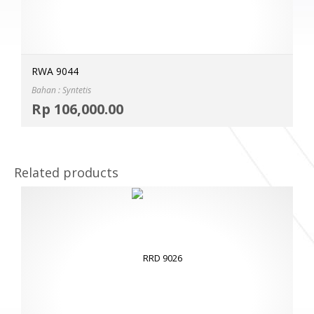
RWA 9044
Bahan : Syntetis
Selec
Rp
106,000.00
MOR
Related products