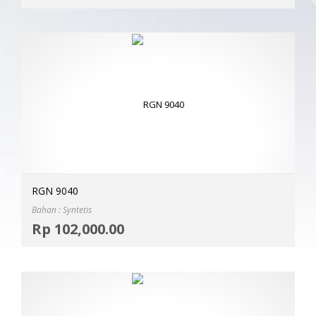
RGN 9040
Bahan : Syntetis
Selec
Rp
102,000.00
MOR