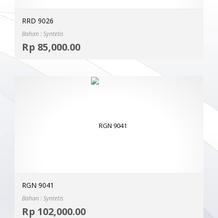
RRD 9026
Bahan : Syntetis
Selec
Rp
85,000.00
MOR
RGN 9041
Bahan : Syntetis
Selec
Rp
102,000.00
MOR